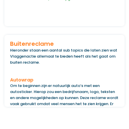
Buitenreclame
Hieronder staan een aantal sub topics die laten zien wat
Vlaggenactie allemaal te bieden heeft als het gaat om
buiten reclame.
Autowrap
Om te beginnen zijn er natuurlijk auto’s met een
autosticker. Hierop zou een bedrijfsnaam, logo, teksten
en andere mogelijkheden op kunnen. Deze reclame wordt
vaak gebruikt omdat veel mensen het te zien krijgen. Er
zijn verschillende materialen die hiervoor gebruikt worden
dit zijn: 3M IJ20 serie, 3M IJ 40 serie, 3M 180 serie, Orajet
3162 en nog andere opties. De print technieken die hierbij
gebruikt worden zijn Latex en UV-print. Het materiaal