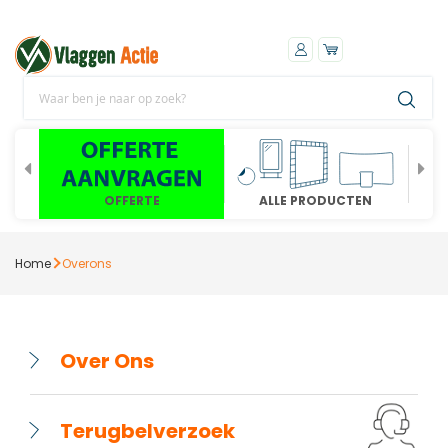
OFFERTE
ALLE PRODUCTEN
Home
Overons
∟
Over Ons
Vlaggenactie.nl is de online specialist van
∟
Terugbelverzoek
print/drukwerk producten. Wij hebben onze