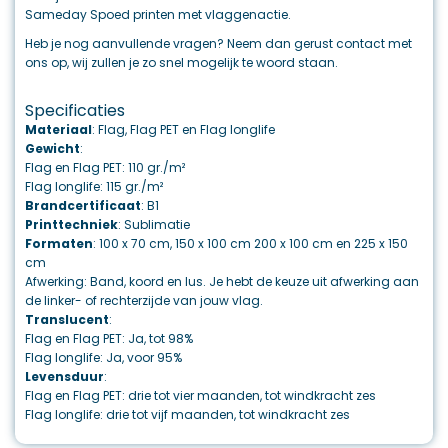
Sameday Spoed printen met vlaggenactie.
Heb je nog aanvullende vragen? Neem dan gerust contact met
ons op, wij zullen je zo snel mogelijk te woord staan.
Specificaties
Materiaal
: Flag, Flag PET en Flag longlife
Gewicht
:
Flag en Flag PET: 110 gr./m²
Flag longlife: 115 gr./m²
Brandcertificaat
: B1
Printtechniek
: Sublimatie
Formaten
: 100 x 70 cm, 150 x 100 cm 200 x 100 cm en 225 x 150
cm
Afwerking: Band, koord en lus. Je hebt de keuze uit afwerking aan
de linker- of rechterzijde van jouw vlag.
Translucent
:
Flag en Flag PET: Ja, tot 98%
Flag longlife: Ja, voor 95%
Levensduur
:
Flag en Flag PET: drie tot vier maanden, tot windkracht zes
Flag longlife: drie tot vijf maanden, tot windkracht zes