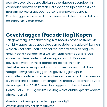
aan de gevel. vlaggenactie kan gevelvlaggen bedrukken in
verschillen soorten en maten. Deze vlaggen zijn gemaakt van
115gram polyester dat ook nog eens brandvertragend is.
Gevelvlaggen moeten wel naar binnen met slecht weer de kans
op scheuren is dan groter.
Gevelvlaggen (facade flag) Kopen
Een gevel vlag is tegenwoordig niet moeilijk om te bestellen. Je
kan bij vlaggenactie gevelvlaggen bestellen die gebruikt kunnen
worden voor een: Bedrijf, school, reclame, winkels en nog veel
meer. Voor elk persoon is er wel een optie die mogelijk is. Ook
kunnen wij deze printen met een eigen opdruk. Door een
gevelvlag wordt er meer aandacht getrokken naar
desbetreffende bedrijf denk maar aan een supermarkt daar
hangen onwijs veel vlaggen. De gevelvlaggen zijn in
verschillende afmetingen en materialen leverbaar. Er zijn hiervoor
8 verschillende soorten afmetingen, De meest voorkomende voor
de voorgevel is 100x150. Aan de vlaggen mast wordt vaak
150x225 of 200x100 gebruikt. De vlag wordt dubbel gestikt. Andere
afmetingen zijn:
Vandaag of morgen gevelvlaggen nodig?
We zijn klaar om het af te drukken.