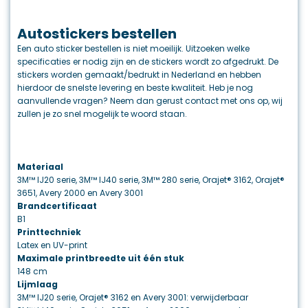
Autostickers bestellen
Een auto sticker bestellen is niet moeilijk. Uitzoeken welke
specificaties er nodig zijn en de stickers wordt zo afgedrukt. De
stickers worden gemaakt/bedrukt in Nederland en hebben
hierdoor de snelste levering en beste kwaliteit. Heb je nog
aanvullende vragen? Neem dan gerust contact met ons op, wij
zullen je zo snel mogelijk te woord staan.
Materiaal
3M™ IJ20 serie, 3M™ IJ40 serie, 3M™ 280 serie, Orajet® 3162, Orajet®
3651, Avery 2000 en Avery 3001
Brandcertificaat
B1
Printtechniek
Latex en UV-print
Maximale printbreedte uit één stuk
148 cm
Lijmlaag
3M™ IJ20 serie, Orajet® 3162 en Avery 3001: verwijderbaar