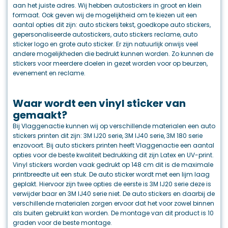
aan het juiste adres. Wij hebben autostickers in groot en klein
formaat. Ook geven wij de mogelijkheid om te kiezen uit een
aantal opties dit zijn: auto stickers tekst, goedkope auto stickers,
gepersonaliseerde autostickers, auto stickers reclame, auto
sticker logo en grote auto sticker. Er zijn natuurlijk onwijs veel
andere mogelijkheden die bedrukt kunnen worden. Zo kunnen de
stickers voor meerdere doelen in gezet worden voor op beurzen,
evenement en reclame.
Waar wordt een vinyl sticker van
gemaakt?
Bij Vlaggenactie kunnen wij op verschillende materialen een auto
stickers printen dit zijn: 3M IJ20 serie, 3M IJ40 serie, 3M 180 serie
enzovoort. Bij auto stickers printen heeft Vlaggenactie een aantal
opties voor de beste kwaliteit bedrukking dit zijn Latex en UV-print.
Vinyl stickers worden vaak gedrukt op 148 cm dit is de maximale
printbreedte uit een stuk. De auto sticker wordt met een lijm laag
geplakt. Hiervoor zijn twee opties de eerste is 3M IJ20 serie deze is
verwijder baar en 3M IJ40 serie niet. De auto stickers en daarbij de
verschillende materialen zorgen ervoor dat het voor zowel binnen
als buiten gebruikt kan worden. De montage van dit product is 10
graden voor de beste montage.