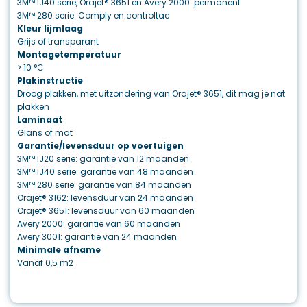
3M™ IJ40 serie, Orajet® 3651 en Avery 2000: permanent
3M™ 280 serie: Comply en controltac
Kleur lijmlaag
Grijs of transparant
Montagetemperatuur
> 10 °C
Plakinstructie
Droog plakken, met uitzondering van Orajet® 3651, dit mag je nat
plakken
Laminaat
Glans of mat
Garantie/levensduur op voertuigen
3M™ IJ20 serie: garantie van 12 maanden
3M™ IJ40 serie: garantie van 48 maanden
3M™ 280 serie: garantie van 84 maanden
Orajet® 3162: levensduur van 24 maanden
Orajet® 3651: levensduur van 60 maanden
Avery 2000: garantie van 60 maanden
Avery 3001: garantie van 24 maanden
Minimale afname
Vanaf 0,5 m2